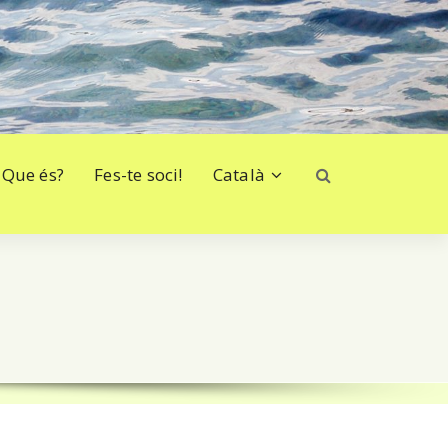
Que és?
Fes-te soci!
Català