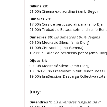
Dilluns 28:
21:00h Cinema extraordinari (amb Bego)
Dimarts 29:
17:00h Curs de percussió africana (amb Djam
21:00h Trobada d’Escacs setmanal (amb Bori
Dimecres 30:
Els dimecres 100% Vegans
09:30h Meditació Silenci (amb Diorj)
11:00h Circ social (amb Gemma)
18h/19h Taller de percussio petita (amb Diorj
Dijous 31:
09:30h Meditació Silenci (amb Diorj)
10:30-12:30h Creativitat i Salut: Mindfulness 
19:00h JamSession: Descarga Col·lectiva (tots 
Juny:
Divendres 1:
Els divendres “English Day”