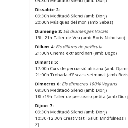
09:30h Meditació Silenci (amb Diorj)
Dissabte 2:
09:30h Meditació Silenci (amb Diorj)
20:00h Músiques del mon (amb Sebas)
Diumenge 3:
Els diumenges Vocals
19h-21h Taller de Veu (amb Boris Nicholson)
Dilluns 4:
Els dilluns de pel·lícula
21:00h Cinema extraordinari (amb Bego)
Dimarts 5:
17:00h Curs de percussió africana (amb Djam
21:00h Trobada d’Escacs setmanal (amb Bori
Dimecres 6:
Els dimecres 100% Vegans
09:30h Meditació Silenci (amb Diorj)
18h/19h Taller de percussio petita (amb Diorj
Dijous 7:
09:30h Meditació Silenci (amb Diorj)
10:30-12:30h Creativitat i Salut: Mindfulness i
Z)