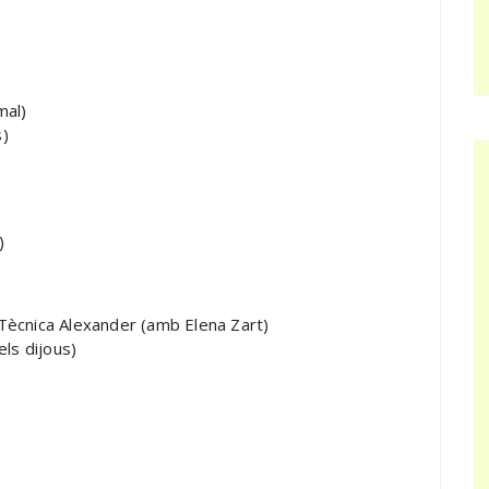
mal)
s)
)
i Tècnica Alexander (amb Elena Zart)
els dijous)